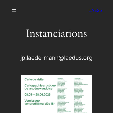
Aller
LAE25
au
contenu
Instanciations
jp.laedermann@laedus.org