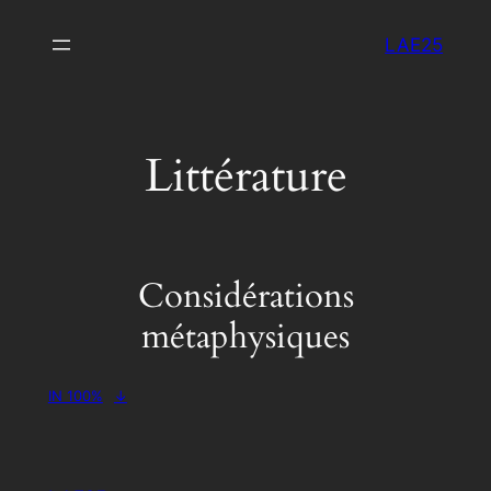
Aller
LAE25
au
contenu
Littérature
Considérations
métaphysiques
IN 100%
↓